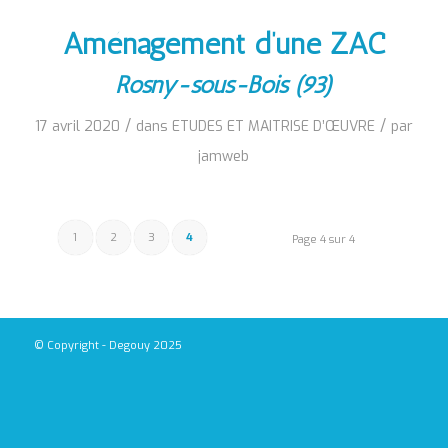
Aménagement d’une ZAC
Rosny-sous-Bois (93)
/
/
17 avril 2020
dans
ETUDES ET MAITRISE D’ŒUVRE
par
jamweb
1
2
3
4
Page 4 sur 4
© Copyright - Degouy 2025